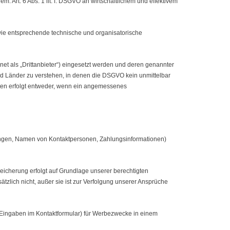
em. Art. 6 Abs. 1 lit. f. DSGVO an wirtschaftlichem und effektivem
owie entsprechende technische und organisatorische
t als „Drittanbieter“) eingesetzt werden und deren genannter
n sind Länder zu verstehen, in denen die DSGVO kein unmittelbar
aaten erfolgt entweder, wenn ein angemessenes
ungen, Namen von Kontaktpersonen, Zahlungsinformationen)
icherung erfolgt auf Grundlage unserer berechtigten
tzlich nicht, außer sie ist zur Verfolgung unserer Ansprüche
. Eingaben im Kontaktformular) für Werbezwecke in einem