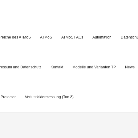
reiche des ATMoS
ATMoS
ATMoS FAQs
Automation
Datensch
ressum und Datenschutz
Kontakt
Modelle und Varianten TP
News
 Protector
Verlustfaktormessung (Tan δ)