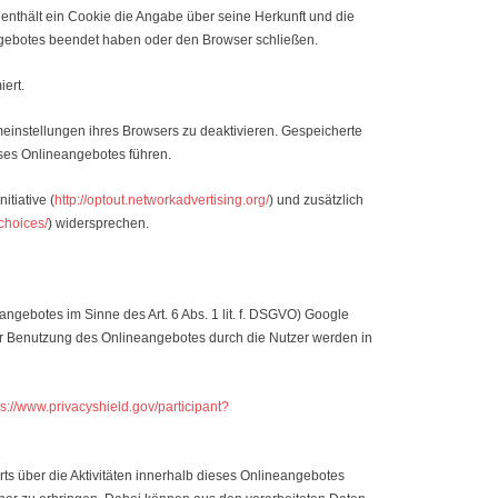
enthält ein Cookie die Angabe über seine Herkunft und die
ngebotes beendet haben oder den Browser schließen.
ert.
einstellungen ihres Browsers zu deaktivieren. Gespeicherte
ses Onlineangebotes führen.
tiative (
http://optout.networkadvertising.org/
) und zusätzlich
choices/
) widersprechen.
angebotes im Sinne des Art. 6 Abs. 1 lit. f. DSGVO) Google
er Benutzung des Onlineangebotes durch die Nutzer werden in
ps://www.privacyshield.gov/participant?
s über die Aktivitäten innerhalb dieses Onlineangebotes