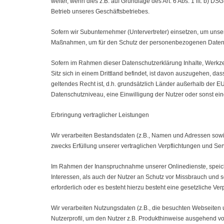
weiter, wenn dies z.B. auf Grundlage des Art. 6 Abs. 1 lit. b) DS
Betrieb unseres Geschäftsbetriebes.
Sofern wir Subunternehmer (Untervertreter) einsetzen, um unse
Maßnahmen, um für den Schutz der personenbezogenen Daten g
Sofern im Rahmen dieser Datenschutzerklärung Inhalte, Werkze
Sitz sich in einem Drittland befindet, ist davon auszugehen, dass
geltendes Recht ist, d.h. grundsätzlich Länder außerhalb der 
Datenschutzniveau, eine Einwilligung der Nutzer oder sonst eine
Erbringung vertraglicher Leistungen
Wir verarbeiten Bestandsdaten (z.B., Namen und Adressen sow
zwecks Erfüllung unserer vertraglichen Verpflichtungen und Serv
Im Rahmen der Inanspruchnahme unserer Onlinedienste, speiche
Interessen, als auch der Nutzer an Schutz vor Missbrauch und so
erforderlich oder es besteht hierzu besteht eine gesetzliche Verp
Wir verarbeiten Nutzungsdaten (z.B., die besuchten Webseiten
Nutzerprofil, um den Nutzer z.B. Produkthinweise ausgehend 