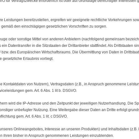
GVO für Vertragszwecke erforderlich ist oder auf Grundlage berechtigter Interessen g
re Leistungen bereitzustellen, ergreifen wir geeignete rechtliche Vorkehrungen s
emäß den einschlägigen gesetzlichen Vorschriften zu sorgen.
uge oder sonstige Mittel von anderen Anbietern (nachfolgend gemeinsam bezeichne
 ein Datentransfer in die Sitzstaaten der Drittanbieter stattfindet. Als Drittstaate
EU bzw. des Europäischen Wirtschaftsraums. Die Übermittlung von Daten in Drittst
 gesetzliche Erlaubnis vorliegt.
ie Kontaktdaten von Nutzern), Vertragsdaten (z.B., in Anspruch genommene Leist
iceleistungen gem. Art. 6 Abs. 1 lit b. DSGVO.
rn wird die IP-Adresse und den Zeitpunkt der jeweiligen Nutzerhandlung. Die Spe
nstiger unbefugter Nutzung. Eine Weitergabe dieser Daten an Dritte erfolgt grundsä
flichtung gem. Art. 6 Abs. 1 lit. c DSGVO.
 unseres Onlineangebotes, Interesse an unseren Produkten) und Inhaltsdaten (z.B
von ihren bisher in Anspruch genommenen Leistungen einzublenden.