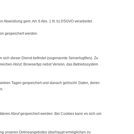
Abwicklung gem. Art. 6 Abs. 1 lit. b) DSGVO verarbeitet.
on gespeichert werden.
m sich dieser Dienst befindet (sogenannte Serverlogfiles). Zu
eichen Abruf, Browsertyp nebst Version, das Betriebssystem
 sieben Tagen gespeichert und danach gelöscht. Daten, deren
n.
äteren Abruf gespeichert werden. Bei Cookies kann es sich um
tzung unseres Onlineangebotes überhaupt ermöglichen zu