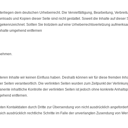
nterliegen dem deutschen Urheberrecht. Die Vervielfältigung, Bearbeitung, Verbre
oads und Kopien dieser Seite sind nicht gestattet. Soweit die Inhalte auf dieser 
he gekennzeichnet. Sollten Sie trotzdem auf eine Urheberrechtsverletzung aufmerk
Inhalte umgehend entfernen
rnehmen.
 deren Inhalte wir keinen Einfluss haben. Deshalb können wir für diese fremden In
r der Seiten verantwortlich. Die verlinkten Seiten wurden zum Zeitpunkt der Verlink
nente inhaltliche Kontrolle der verlinkten Seiten ist jedoch ohne konkrete Anhalts
gehend entfernen.
ten Kontaktdaten durch Dritte zur Übersendung von nicht ausdrücklich angefordert
sich ausdrücklich rechtliche Schritte im Falle der unverlangten Zusendung von We