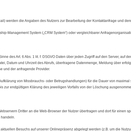
il) werden die Angaben des Nutzers zur Bearbeitung der Kontaktanfrage und deren 
ship-Management System („CRM System“) oder vergleichbarer Anfragenorganisati
nne des Art. 6 Abs. 1 lit. f. DSGVO Daten über jeden Zugriff auf den Server, auf de
ei, Datum und Uhrzeit des Abrufs, übertragene Datenmenge, Meldung über erfolgr
se und der anfragende Provider.
r Aufklärung von Missbrauchs- oder Betrugshandlungen) für die Dauer von maximal
bis zur endgültigen Klärung des jeweiligen Vorfalls von der Löschung ausgenomme
bservern Dritter an die Web-Browser der Nutzer übertragen und dort für einen sp
g handeln.
es aktuellen Besuchs auf unserer Onlinepräsenz abgelegt werden (z.B. um die Nu