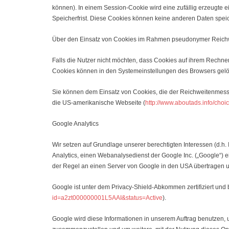
können). In einem Session-Cookie wird eine zufällig erzeugte 
Speicherfrist. Diese Cookies können keine anderen Daten spe
Über den Einsatz von Cookies im Rahmen pseudonymer Reichwe
Falls die Nutzer nicht möchten, dass Cookies auf ihrem Rechne
Cookies können in den Systemeinstellungen des Browsers gelö
Sie können dem Einsatz von Cookies, die der Reichweitenmess
die US-amerikanische Webseite (
http://www.aboutads.info/choi
Google Analytics
Wir setzen auf Grundlage unserer berechtigten Interessen (d.h. 
Analytics, einen Webanalysedienst der Google Inc. („Google“)
der Regel an einen Server von Google in den USA übertragen u
Google ist unter dem Privacy-Shield-Abkommen zertifiziert und 
id=a2zt000000001L5AAI&status=Active
).
Google wird diese Informationen in unserem Auftrag benutzen,