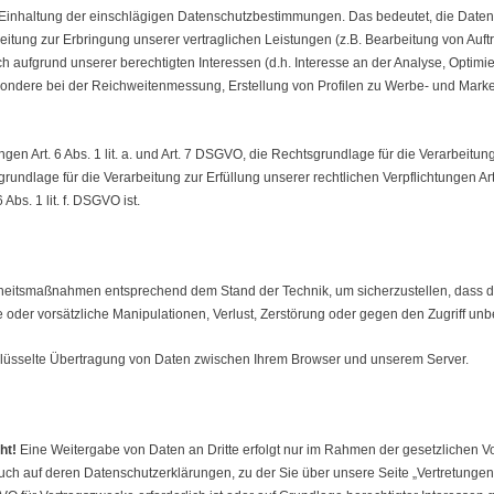
Einhaltung der einschlägigen Datenschutzbestimmungen. Das bedeutet, die Daten 
eitung zur Erbringung unserer vertraglichen Leistungen (z.B. Bearbeitung von Auftr
auch aufgrund unserer berechtigten Interessen (d.h. Interesse an der Analyse, Optim
besondere bei der Reichweitenmessung, Erstellung von Profilen zu Werbe- und Mar
gen Art. 6 Abs. 1 lit. a. und Art. 7 DSGVO, die Rechtsgrundlage für die Verarbeit
rundlage für die Verarbeitung zur Erfüllung unserer rechtlichen Verpflichtungen Art
bs. 1 lit. f. DSGVO ist.
herheitsmaßnahmen entsprechend dem Stand der Technik, um sicherzustellen, dass 
 oder vorsätzliche Manipulationen, Verlust, Zerstörung oder gegen den Zugriff unb
lüsselte Übertragung von Daten zwischen Ihrem Browser und unserem Server.
ht!
Eine Weitergabe von Daten an Dritte erfolgt nur im Rahmen der gesetzlichen V
h auf deren Datenschutzerklärungen, zu der Sie über unsere Seite „Vertretungen“