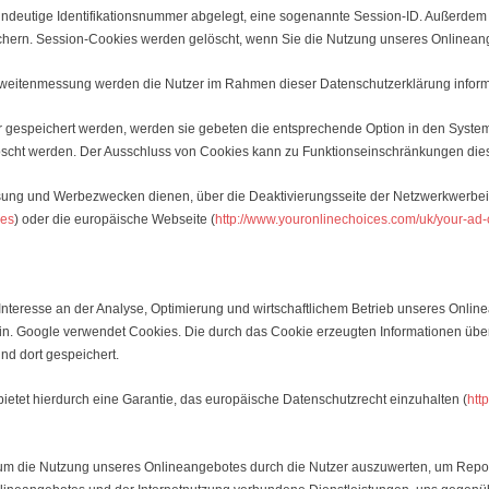
eindeutige Identifikationsnummer abgelegt, eine sogenannte Session-ID. Außerdem 
ichern. Session-Cookies werden gelöscht, wenn Sie die Nutzung unseres Onlinea
itenmessung werden die Nutzer im Rahmen dieser Datenschutzerklärung informi
r gespeichert werden, werden sie gebeten die entsprechende Option in den System
scht werden. Der Ausschluss von Cookies kann zu Funktionseinschränkungen die
ung und Werbezwecken dienen, über die Deaktivierungsseite der Netzwerkwerbeini
ces
) oder die europäische Webseite (
http://www.youronlinechoices.com/uk/your-ad-
Interesse an der Analyse, Optimierung und wirtschaftlichem Betrieb unseres Online
 ein. Google verwendet Cookies. Die durch das Cookie erzeugten Informationen üb
nd dort gespeichert.
bietet hierdurch eine Garantie, das europäische Datenschutzrecht einzuhalten (
htt
 um die Nutzung unseres Onlineangebotes durch die Nutzer auszuwerten, um Report