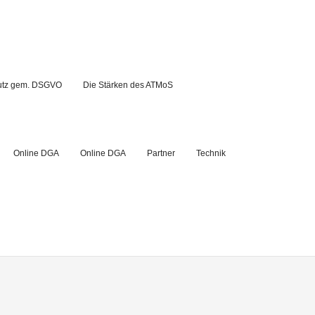
utz gem. DSGVO
Die Stärken des ATMoS
Online DGA
Online DGA
Partner
Technik